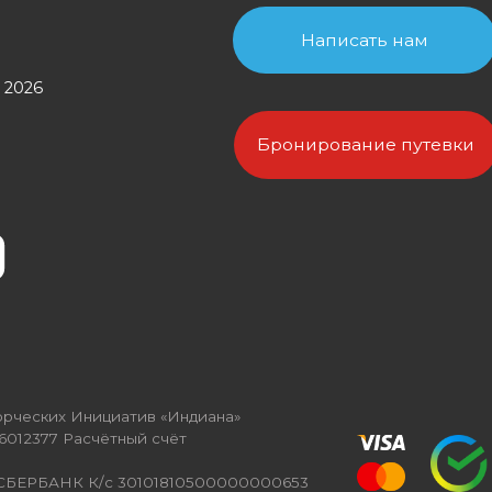
Бронирование путевки
х Инициатив «Индиана»
Расчётный счёт
К К/с 30101810500000000653
12, лит. А помещение 13Н офис 9