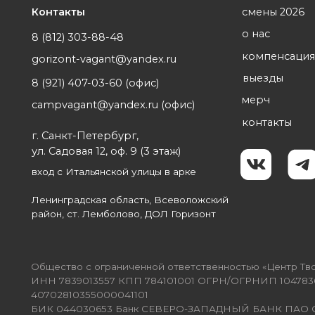
компенсация 2026
gorizont-vagant@yandex.ru
выезды
8 (921) 407-03-60 (офис)
мерч
campvagant@yandex.ru
(офис)
контакты
г. Санкт-Петербург,
ул. Садовая 12, оф. 9 (3 этаж)
вход с Итальянской улицы в арке
Ленинградская область, Всеволожский
район, ст. Лемболово, ДОЛ Горизонт
Общество с ограниченной ответственностью «Центр Творчески
ИНН 7839013557 КПП 784101001 ОГРН/ОГРНИП 1047836012377 
40702810355000041101
БИК 044030653 Банк СЕВЕРО-ЗАПАДНЫЙ БАНК ПАО СБЕРБАН
Юридический адрес: 191011, г. Санкт-Петербург, ул. Садовая, д. 
Designed by Ksenia Kustova