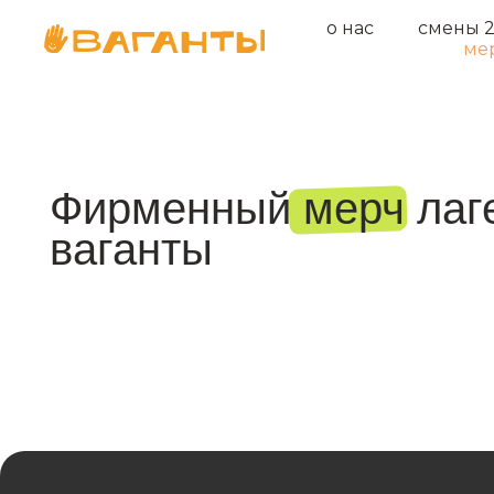
о нас
смены 
ме
Фирменный мерч лагер
ваганты
Контакты
смены 2026
о нас
8 (812) 303-88-48